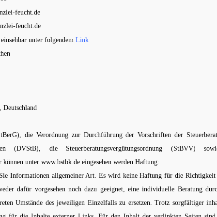
zlei-feucht.de
zlei-feucht.de
einsehbar unter folgendem
Link
chen
t, Deutschland
StBerG), die Verordnung zur Durchführung der Vorschriften der Steuerberat
chaften (DVStB), die Steuerberatungsvergütungsordnung (StBVV) s
 können unter
www.bstbk.de
eingesehen werden.
Haftung:
Sie Informationen allgemeiner Art. Es wird keine Haftung für die Richtigkeit
der dafür vorgesehen noch dazu geeignet, eine individuelle Beratung dur
eten Umstände des jeweiligen Einzelfalls zu ersetzen. Trotz sorgfältiger inh
 für die Inhalte externer Links. Für den Inhalt der verlinkten Seiten sind 