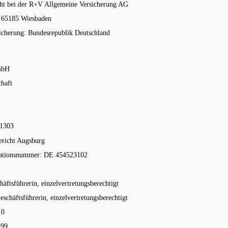
teht bei der R+V Allgemeine Versicherung AG
1, 65185 Wiesbaden
icherung: Bundesrepublik Deutschland
mbH
chaft
41303
ericht Augsburg
ikationsnummer: DE 454523102
häftsführerin, einzelvertretungsberechtigt
eschäftsführerin,
einzelvertretungsberechtigt
 0
 99