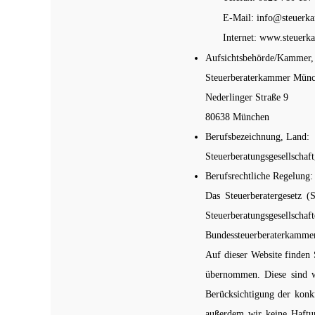
E-
Mail:
info@steuerkan
Internet:
www.steuerkan
Aufsichtsbehörde/Kammer, 
Steuerberaterkammer Mün
Nederlinger Straße 9
80638 München
Berufsbezeichnung, Land:
Steuerberatungsgesellschaf
Berufsrechtliche Regelung:
Das Steuerberatergesetz (
Steuerberatungsgesells
Bundessteuerberaterkammer
Auf dieser Website finden 
übernommen. Diese sind we
Berücksichtigung der konkr
außerdem wir keine Haftung